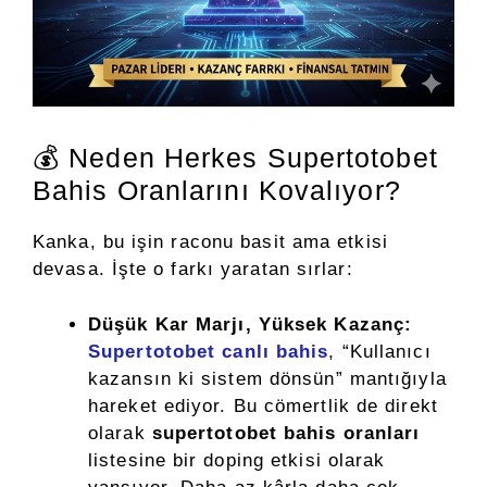
💰 Neden Herkes Supertotobet
Bahis Oranlarını Kovalıyor?
Kanka, bu işin raconu basit ama etkisi
devasa. İşte o farkı yaratan sırlar:
Düşük Kar Marjı, Yüksek Kazanç:
Supertotobet canlı bahis
, “Kullanıcı
kazansın ki sistem dönsün” mantığıyla
hareket ediyor. Bu cömertlik de direkt
olarak
supertotobet bahis oranları
listesine bir doping etkisi olarak