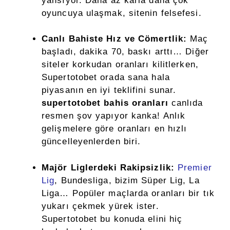
yansıyor. Daha az kârla daha çok
oyuncuya ulaşmak, sitenin felsefesi.
Canlı Bahiste Hız ve Cömertlik:
Maç
başladı, dakika 70, baskı arttı… Diğer
siteler korkudan oranları kilitlerken,
Supertotobet orada sana hala
piyasanın en iyi teklifini sunar.
supertotobet bahis oranları
canlıda
resmen şov yapıyor kanka! Anlık
gelişmelere göre oranları en hızlı
güncelleyenlerden biri.
Majör Liglerdeki Rakipsizlik:
Premier
Lig
, Bundesliga, bizim Süper Lig, La
Liga… Popüler maçlarda oranları bir tık
yukarı çekmek yürek ister.
Supertotobet bu konuda elini hiç