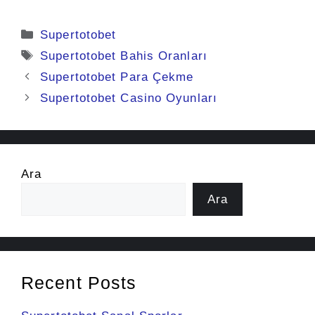
Kategoriler
Supertotobet
Etiketler
Supertotobet Bahis Oranları
Supertotobet Para Çekme
Supertotobet Casino Oyunları
Ara
Ara
Recent Posts