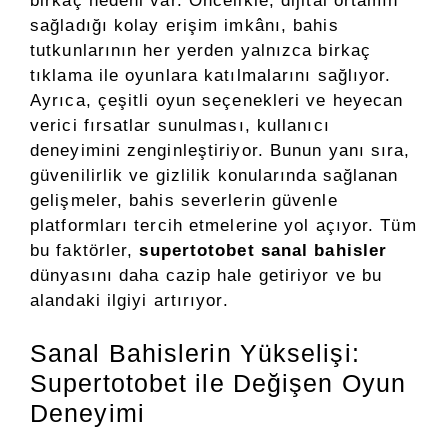
birkaç nedeni var. Öncelikle, dijital ortamın
sağladığı kolay erişim imkânı, bahis
tutkunlarının her yerden yalnızca birkaç
tıklama ile oyunlara katılmalarını sağlıyor.
Ayrıca, çeşitli oyun seçenekleri ve heyecan
verici fırsatlar sunulması, kullanıcı
deneyimini zenginleştiriyor. Bunun yanı sıra,
güvenilirlik ve gizlilik konularında sağlanan
gelişmeler, bahis severlerin güvenle
platformları tercih etmelerine yol açıyor. Tüm
bu faktörler,
supertotobet sanal bahisler
dünyasını daha cazip hale getiriyor ve bu
alandaki ilgiyi artırıyor.
Sanal Bahislerin Yükselişi:
Supertotobet ile Değişen Oyun
Deneyimi