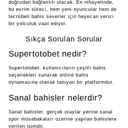
doğrudan bağlantılı olacak. En nihayetinde,
bu evrim süreci, hem yeni oyuncular hem de
tecrübeli bahis severler için heyecan verici
bir yolculuk vaat ediyor.
Sıkça Sorulan Sorular
Supertotobet nedir?
Supertotobet, kullanıcıların çeşitli bahis
seçenekleri sunarak online bahis
oynamasına olanak tanıyan bir platformdur.
Sanal bahisler nelerdir?
Sanal bahisler, gerçek olaylar yerine sanal
spor müsabakaları üzerine yapılan bahislere
verilen isimdir.