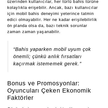
üzerinden kullanıcılar, her türlü bahis türüne
kolaylıkla erişebilir. Ancak, bazı kullanıcılar
için mobil bahis deneyimi yeterince tatmin
edici olmayabilir. Her ne kadar erişilebilirlik
ön planda olsa da, bazı teknik sorunlar
zaman zaman yaşanabilir.
“Bahis yaparken mobil uyum çok
önemli; çünkü anlık fırsatları
kaçırmak istememek gerek.”
Bonus ve Promosyonlar:
Oyuncuları Çeken Ekonomik
Faktörler