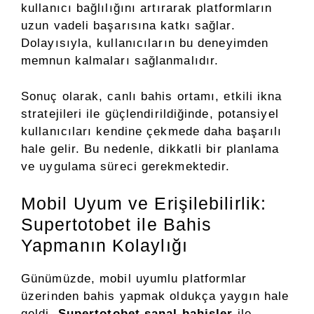
kullanıcı bağlılığını artırarak platformların
uzun vadeli başarısına katkı sağlar.
Dolayısıyla, kullanıcıların bu deneyimden
memnun kalmaları sağlanmalıdır.
Sonuç olarak, canlı bahis ortamı, etkili ikna
stratejileri ile güçlendirildiğinde, potansiyel
kullanıcıları kendine çekmede daha başarılı
hale gelir. Bu nedenle, dikkatli bir planlama
ve uygulama süreci gerekmektedir.
Mobil Uyum ve Erişilebilirlik:
Supertotobet ile Bahis
Yapmanın Kolaylığı
Günümüzde, mobil uyumlu platformlar
üzerinden bahis yapmak oldukça yaygın hale
geldi.
Supertotobet sanal bahisler
ile