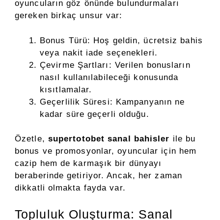
oyuncuların göz önünde bulundurmaları
gereken birkaç unsur var:
Bonus Türü: Hoş geldin, ücretsiz bahis
veya nakit iade seçenekleri.
Çevirme Şartları: Verilen bonusların
nasıl kullanılabileceği konusunda
kısıtlamalar.
Geçerlilik Süresi: Kampanyanın ne
kadar süre geçerli olduğu.
Özetle,
supertotobet sanal bahisler
ile bu
bonus ve promosyonlar, oyuncular için hem
cazip hem de karmaşık bir dünyayı
beraberinde getiriyor. Ancak, her zaman
dikkatli olmakta fayda var.
Topluluk Oluşturma: Sanal