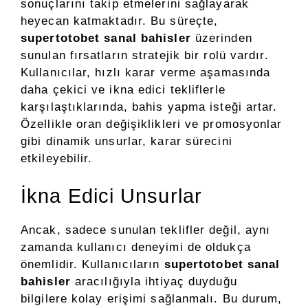
sonuçlarını takip etmelerini sağlayarak
heyecan katmaktadır. Bu süreçte,
supertotobet sanal bahisler
üzerinden
sunulan fırsatların stratejik bir rolü vardır.
Kullanıcılar, hızlı karar verme aşamasında
daha çekici ve ikna edici tekliflerle
karşılaştıklarında, bahis yapma isteği artar.
Özellikle oran değişiklikleri ve promosyonlar
gibi dinamik unsurlar, karar sürecini
etkileyebilir.
İkna Edici Unsurlar
Ancak, sadece sunulan teklifler değil, aynı
zamanda kullanıcı deneyimi de oldukça
önemlidir. Kullanıcıların
supertotobet sanal
bahisler
aracılığıyla ihtiyaç duyduğu
bilgilere kolay erişimi sağlanmalı. Bu durum,