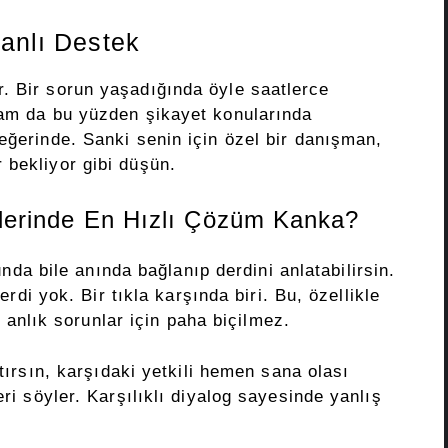
Canlı Destek
. Bir sorun yaşadığında öyle saatlerce
tam da bu yüzden şikayet konularında
değerinde. Sanki senin için özel bir danışman,
 bekliyor gibi düşün.
lerinde En Hızlı Çözüm Kanka?
nda bile anında bağlanıp derdini anlatabilirsin.
rdi yok. Bir tıkla karşında biri. Bu, özellikle
 anlık sorunlar için paha biçilmez.
ırsın, karşıdaki yetkili hemen sana olası
i söyler. Karşılıklı diyalog sayesinde yanlış