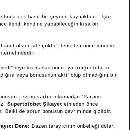
slında çok basit bir şeyden kaynaklanır. İşte
e kendi kendine yapabileceğin kısa bir
Lanet olsun site çöktü” demeden önce modemi
nternetindedir.
edi” diye kızmadan önce, yatırdığın tutarın
ığını veya bonusunun aktif olup olmadığını bir
nusun çevrim şartını okumadan “Paramı
iz.
Supertotobet Şikayet
etmeden önce
r. Belki de sorun bonusun çevriminde gizlidir.
rayıcı Dene:
Bazen tarayıcının önbelleği dolar,