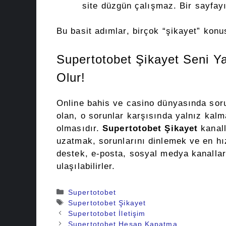
site düzgün çalışmaz. Bir sayfay
Bu basit adımlar, birçok “şikayet” kon
Supertotobet Şikayet Seni Y
Olur!
Online bahis ve casino dünyasında soru
olan, o sorunlar karşısında yalnız kalm
olmasıdır.
Supertotobet Şikayet
kanall
uzatmak, sorunlarını dinlemek ve en hı
destek, e-posta, sosyal medya kanalları
ulaşılabilirler.
Kategoriler
Supertotobet
Etiketler
Supertotobet Şikayet
Supertotobet İletişim
Supertotobet Hesap Kapatma